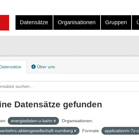
Datensätze
Organisationen
Gruppen
Datensätze
Über uns
ine Datensätze gefunden
en:
energiedaten-u-bahn
Organisationen:
verkehrs-aktiengesellschaft-nurnberg
Formate:
application/x-7z