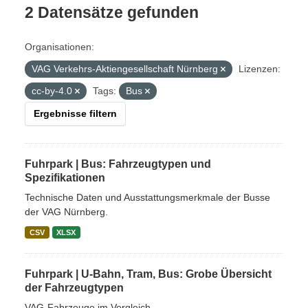
2 Datensätze gefunden
Organisationen:
VAG Verkehrs-Aktiengesellschaft Nürnberg
Lizenzen:
cc-by-4.0
Tags:
Bus
Ergebnisse filtern
Fuhrpark | Bus: Fahrzeugtypen und
Spezifikationen
Technische Daten und Ausstattungsmerkmale der Busse
der VAG Nürnberg.
CSV
XLSX
Fuhrpark | U-Bahn, Tram, Bus: Grobe Übersicht
der Fahrzeugtypen
VAG-Fahrzeuge im Vergleich