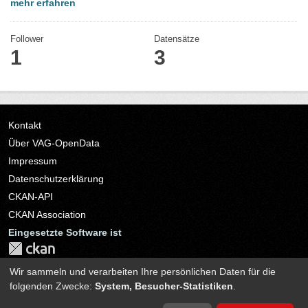
mehr erfahren
Follower
Datensätze
1
3
Kontakt
Über VAG-OpenData
Impressum
Datenschutzerklärung
CKAN-API
CKAN Association
Eingesetzte Software ist
Wir sammeln und verarbeiten Ihre persönlichen Daten für die
Sprache
folgenden Zwecke:
System, Besucher-Statistiken
.