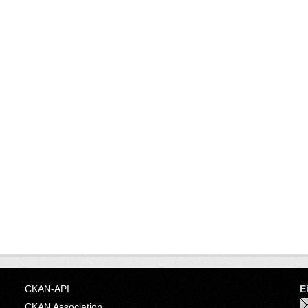
CKAN-API
E
CKAN Association