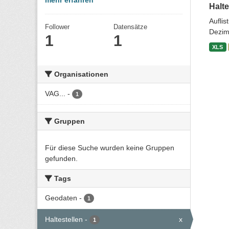
mehr erfahren
Halte
Aufli
Follower
Datensätze
Dezim
1
1
XLS
Organisationen
VAG...
-
1
Gruppen
Für diese Suche wurden keine Gruppen
gefunden.
Tags
Geodaten
-
1
Haltestellen
-
x
1