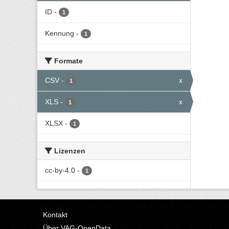
ID
-
1
Kennung
-
1
Formate
CSV
-
x
1
XLS
-
x
1
XLSX
-
1
Lizenzen
cc-by-4.0
-
1
Kontakt
Über VAG-OpenData