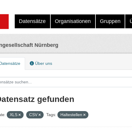
Datensätze
Organisationen
Gruppen
ngesellschaft Nürnberg
Datensätze
Über uns
Datensatz gefunden
te:
XLS
CSV
Tags:
Haltestellen