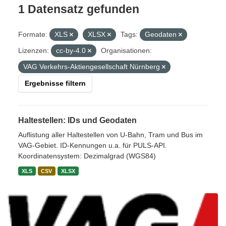
1 Datensatz gefunden
Formate:
XLS
XLSX
Tags:
Geodaten
Lizenzen:
cc-by-4.0
Organisationen:
VAG Verkehrs-Aktiengesellschaft Nürnberg
Ergebnisse filtern
Haltestellen: IDs und Geodaten
Auflistung aller Haltestellen von U-Bahn, Tram und Bus im
VAG-Gebiet. ID-Kennungen u.a. für PULS-API.
Koordinatensystem: Dezimalgrad (WGS84)
XLS
CSV
XLSX