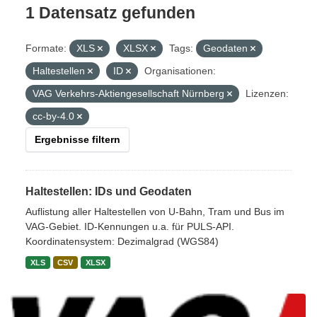
1 Datensatz gefunden
Formate:
XLS
XLSX
Tags:
Geodaten
Haltestellen
ID
Organisationen:
VAG Verkehrs-Aktiengesellschaft Nürnberg
Lizenzen:
cc-by-4.0
Ergebnisse filtern
Haltestellen: IDs und Geodaten
Auflistung aller Haltestellen von U-Bahn, Tram und Bus im
VAG-Gebiet. ID-Kennungen u.a. für PULS-API.
Koordinatensystem: Dezimalgrad (WGS84)
XLS
CSV
XLSX