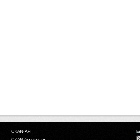
CKAN-API
E
CKAN Association