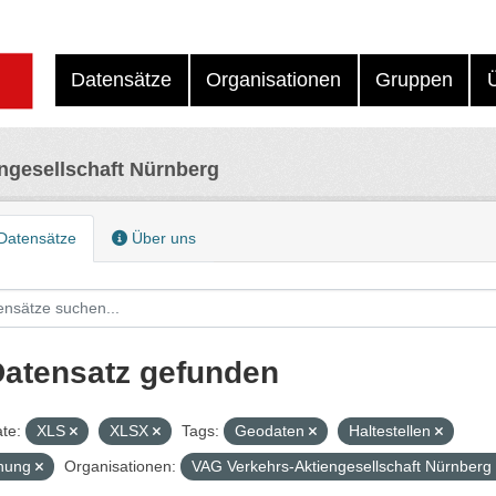
Datensätze
Organisationen
Gruppen
ngesellschaft Nürnberg
Datensätze
Über uns
Datensatz gefunden
te:
XLS
XLSX
Tags:
Geodaten
Haltestellen
nung
Organisationen:
VAG Verkehrs-Aktiengesellschaft Nürnberg