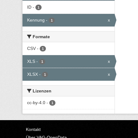
ID
-
1
Kennung
-
x
1
Formate
CSV
-
1
XLS
-
x
1
XLSX
-
x
1
Lizenzen
cc-by-4.0
-
1
Kontakt
Über VAG-OpenData