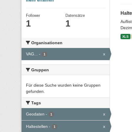
mehr erfahren
Halte
Follower
Datensätze
1
1
Aufli
Dezim
XLS
Organisationen
VAG...
-
x
1
Gruppen
Für diese Suche wurden keine Gruppen
gefunden.
Tags
Geodaten
-
x
1
Haltestellen
-
x
1