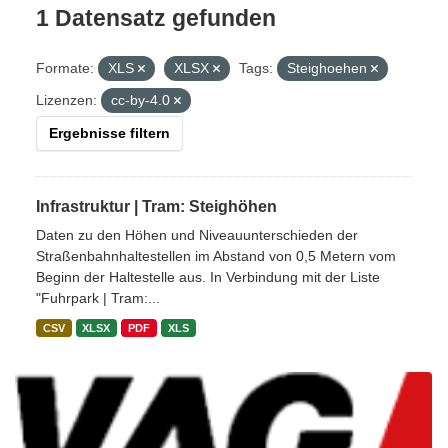
1 Datensatz gefunden
Formate:
XLS
XLSX
Tags:
Steighoehen
Lizenzen:
cc-by-4.0
Ergebnisse filtern
Infrastruktur | Tram: Steighöhen
Daten zu den Höhen und Niveauunterschieden der
Straßenbahnhaltestellen im Abstand von 0,5 Metern vom
Beginn der Haltestelle aus. In Verbindung mit der Liste
"Fuhrpark | Tram:...
CSV
XLSX
PDF
XLS