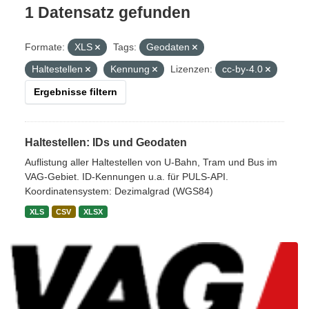
1 Datensatz gefunden
Formate:
XLS
Tags:
Geodaten
Haltestellen
Kennung
Lizenzen:
cc-by-4.0
Ergebnisse filtern
Haltestellen: IDs und Geodaten
Auflistung aller Haltestellen von U-Bahn, Tram und Bus im
VAG-Gebiet. ID-Kennungen u.a. für PULS-API.
Koordinatensystem: Dezimalgrad (WGS84)
XLS
CSV
XLSX