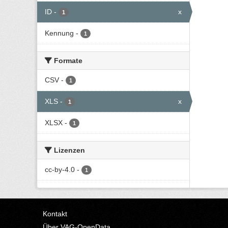
ID
-
x
1
Kennung
-
1
Formate
CSV
-
1
XLS
-
x
1
XLSX
-
1
Lizenzen
cc-by-4.0
-
1
Kontakt
Über VAG-OpenData