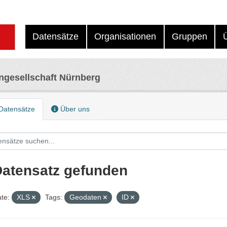
Datensätze
Organisationen
Gruppen
ngesellschaft Nürnberg
Datensätze
Über uns
Datensatz gefunden
te:
XLS
Tags:
Geodaten
ID