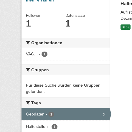
mehr erfahren
Halte
Aufli
Follower
Datensätze
Dezim
1
1
XLS
Organisationen
VAG...
-
1
Gruppen
Für diese Suche wurden keine Gruppen
gefunden.
Tags
Geodaten
-
x
1
Haltestellen
-
1