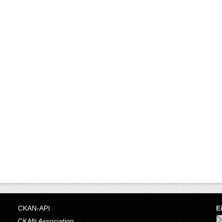
CKAN-API
E
CKAN Association