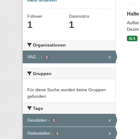
mehr erfahren
Halte
Follower
Datensätze
1
1
Aufli
Dezim
XLS
Organisationen
VAG...
-
x
1
Gruppen
Für diese Suche wurden keine Gruppen
gefunden.
Tags
Geodaten
-
x
1
Haltestellen
-
x
1