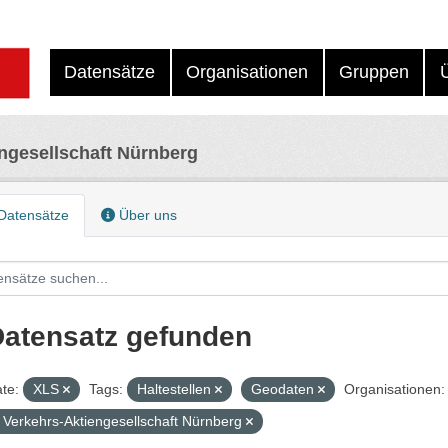
Datensätze
Organisationen
Gruppen
ngesellschaft Nürnberg
Datensätze
Über uns
Datensatz gefunden
te:
XLS
Tags:
Haltestellen
Geodaten
Organisationen:
Verkehrs-Aktiengesellschaft Nürnberg