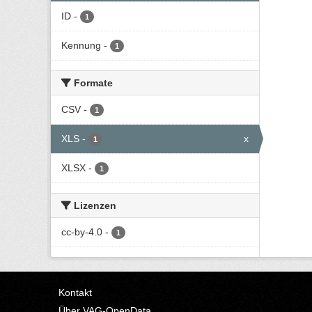
ID
-
1
Kennung
-
1
Formate
CSV
-
1
XLS
-
x
1
XLSX
-
1
Lizenzen
cc-by-4.0
-
1
Kontakt
Über VAG-OpenData