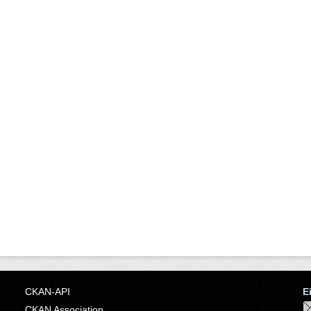
CKAN-API
E
CKAN Association