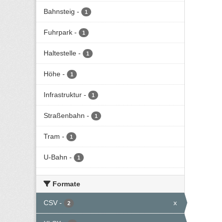
Bahnsteig
-
1
Fuhrpark
-
1
Haltestelle
-
1
Höhe
-
1
Infrastruktur
-
1
Straßenbahn
-
1
Tram
-
1
U-Bahn
-
1
Formate
CSV
-
x
2