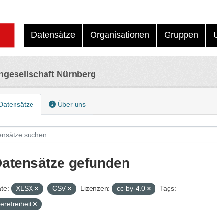
Datensätze
Organisationen
Gruppen
ngesellschaft Nürnberg
Datensätze
Über uns
Datensätze gefunden
te:
XLSX
CSV
Lizenzen:
cc-by-4.0
Tags:
ierefreiheit