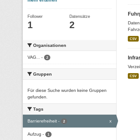
mehr erfahren
Fuhr
Follower
Datensätze
1
2
Daten
Fahrze
CSV
Organisationen
VAG...
-
Infra
2
Verze
Gruppen
CSV
Für diese Suche wurden keine Gruppen
gefunden.
Tags
Barrierefreiheit
-
x
2
Aufzug
-
1