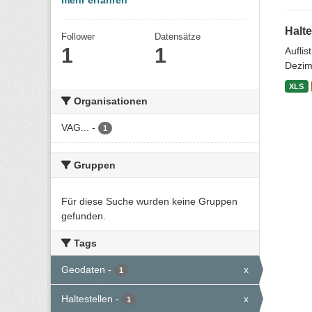
mehr erfahren
Halte
Follower
Datensätze
1
1
Aufli
Dezim
XLS
Organisationen
VAG...
-
1
Gruppen
Für diese Suche wurden keine Gruppen
gefunden.
Tags
Geodaten
-
x
1
Haltestellen
-
x
1