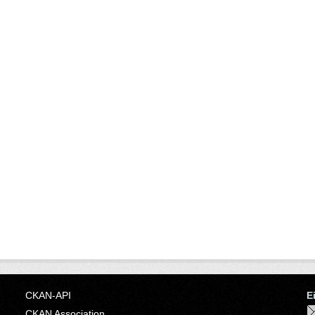
CKAN-API
E
CKAN Association