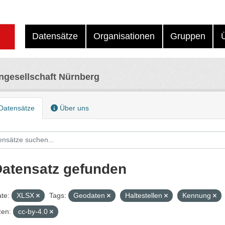
Datensätze
Organisationen
Gruppen
ngesellschaft Nürnberg
Datensätze
Über uns
Datensatz gefunden
te:
XLSX
Tags:
Geodaten
Haltestellen
Kennung
zen:
cc-by-4.0