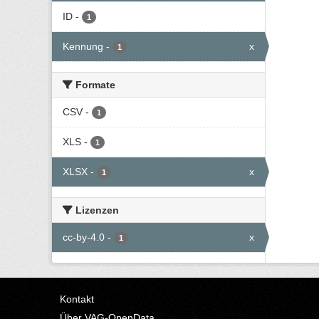
ID
-
1
Kennung
-
x
1
Formate
CSV
-
1
XLS
-
1
XLSX
-
x
1
Lizenzen
cc-by-4.0
-
x
1
Kontakt
Über VAG-OpenData