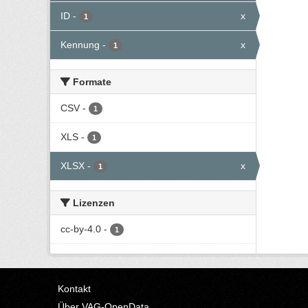
ID
-
x
1
Kennung
-
x
1
Formate
CSV
-
1
XLS
-
1
XLSX
-
x
1
Lizenzen
cc-by-4.0
-
1
Kontakt
Über VAG-OpenData