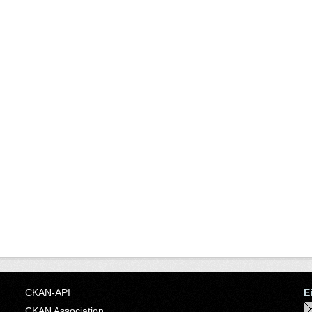
CKAN-API
E
CKAN Association