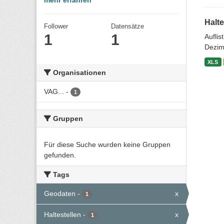
mehr erfahren
Halte
Follower
Datensätze
1
1
Aufli
Dezim
XLS
Organisationen
VAG...
-
1
Gruppen
Für diese Suche wurden keine Gruppen
gefunden.
Tags
Geodaten
-
x
1
Haltestellen
-
x
1