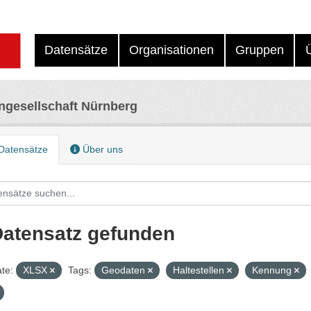
Datensätze
Organisationen
Gruppen
ngesellschaft Nürnberg
Datensätze
Über uns
Datensatz gefunden
te:
XLSX
Tags:
Geodaten
Haltestellen
Kennung