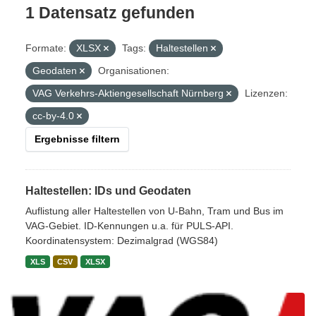
1 Datensatz gefunden
Formate:
XLSX
Tags:
Haltestellen
Geodaten
Organisationen:
VAG Verkehrs-Aktiengesellschaft Nürnberg
Lizenzen:
cc-by-4.0
Ergebnisse filtern
Haltestellen: IDs und Geodaten
Auflistung aller Haltestellen von U-Bahn, Tram und Bus im
VAG-Gebiet. ID-Kennungen u.a. für PULS-API.
Koordinatensystem: Dezimalgrad (WGS84)
XLS
CSV
XLSX