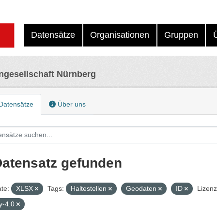
Datensätze
Organisationen
Gruppen
ngesellschaft Nürnberg
Datensätze
Über uns
Datensatz gefunden
te:
XLSX
Tags:
Haltestellen
Geodaten
ID
Lizenz
y-4.0