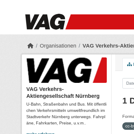
Skip to main content
Organisationen
VAG Verkehrs-Aktie
VAG Verkehrs-
Aktiengesellschaft Nürnberg
1 
U-Bahn, Straßenbahn und Bus. Mit öffentli
chen Verkehrsmitteln umweltfreundlich im
Forma
Stadtverkehr Nürnberg unterwegs. Fahrpl
äne, Fahrkarten, Preise, u.v.m..
cc-b