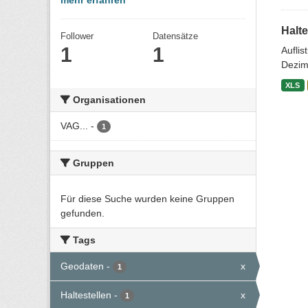
mehr erfahren
Halte
Follower
Datensätze
1
1
Aufli
Dezim
XLS
Organisationen
VAG...
-
1
Gruppen
Für diese Suche wurden keine Gruppen
gefunden.
Tags
Geodaten
-
x
1
Haltestellen
-
x
1