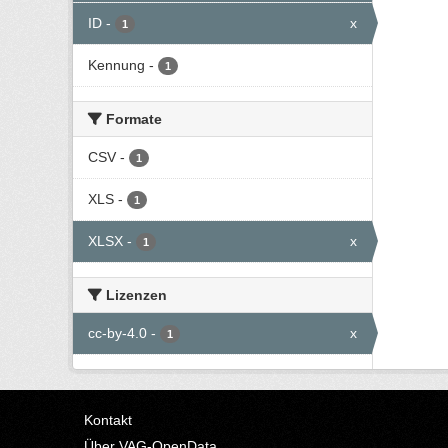
ID
-
x
1
Kennung
-
1
Formate
CSV
-
1
XLS
-
1
XLSX
-
x
1
Lizenzen
cc-by-4.0
-
x
1
Kontakt
Über VAG-OpenData