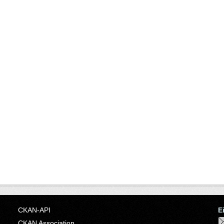
CKAN-API
E
CKAN Association