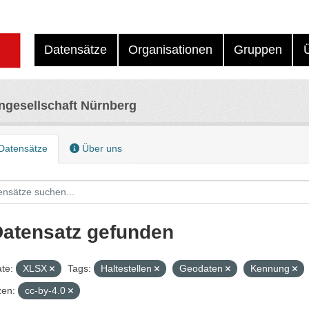
Datensätze
Organisationen
Gruppen
ngesellschaft Nürnberg
Datensätze
Über uns
Datensatz gefunden
te:
XLSX
Tags:
Haltestellen
Geodaten
Kennung
zen:
cc-by-4.0