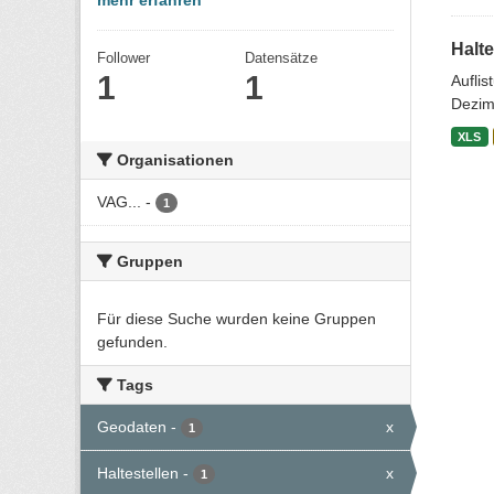
mehr erfahren
Halte
Follower
Datensätze
1
1
Aufli
Dezim
XLS
Organisationen
VAG...
-
1
Gruppen
Für diese Suche wurden keine Gruppen
gefunden.
Tags
Geodaten
-
x
1
Haltestellen
-
x
1