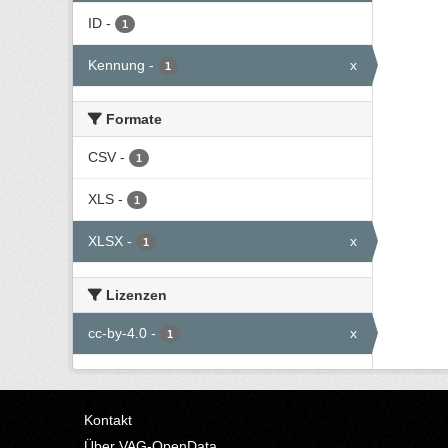
ID
-
1
Kennung
-
x
1
Formate
CSV
-
1
XLS
-
1
XLSX
-
x
1
Lizenzen
cc-by-4.0
-
x
1
Kontakt
Über VAG-OpenData