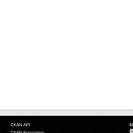
CKAN-API
E
CKAN Association