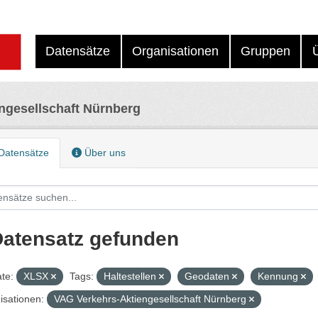
Datensätze
Organisationen
Gruppen
ngesellschaft Nürnberg
Datensätze
Über uns
Datensatz gefunden
te:
XLSX
Tags:
Haltestellen
Geodaten
Kennung
isationen:
VAG Verkehrs-Aktiengesellschaft Nürnberg