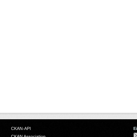
CKAN-API
E
CKAN Association