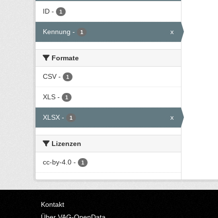
ID
-
1
Kennung
-
x
1
Formate
CSV
-
1
XLS
-
1
XLSX
-
x
1
Lizenzen
cc-by-4.0
-
1
Kontakt
Über VAG-OpenData