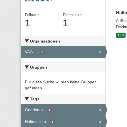
mehr erfahren
Halte
Follower
Datensätze
1
1
Aufli
Dezim
XLS
Organisationen
VAG...
-
x
1
Gruppen
Für diese Suche wurden keine Gruppen
gefunden.
Tags
Geodaten
-
x
1
Haltestellen
-
x
1