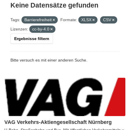
Keine Datensätze gefunden
Tags:
Barrierefreiheit
Formate:
XLSX
CSV
Lizenzen:
cc-by-4.0
Ergebnisse filtern
Bitte versuch es mit einer anderen Suche.
VAG Verkehrs-Aktiengesellschaft Nürnberg
U-Bahn, Straßenbahn und Bus. Mit öffentlichen Verkehrsmitteln u