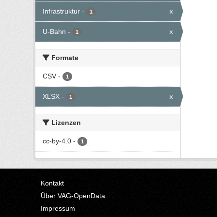
Infrastruktur
-
x
1
U-Bahn
-
x
1
Formate
CSV
-
1
XLSX
-
x
1
Lizenzen
cc-by-4.0
-
1
Kontakt
Über VAG-OpenData
Impressum