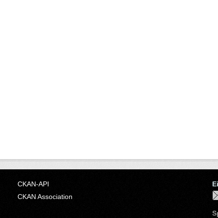
CKAN-API
E
CKAN Association
S