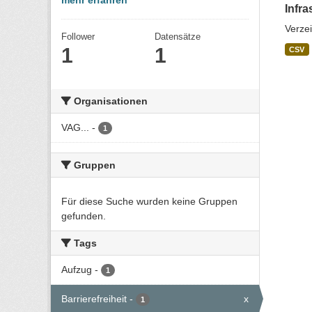
mehr erfahren
Infra
Verze
Follower
Datensätze
1
1
CSV
Organisationen
VAG...
-
1
Gruppen
Für diese Suche wurden keine Gruppen
gefunden.
Tags
Aufzug
-
1
Barrierefreiheit
-
x
1