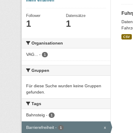
mehr erfahren
Fuhr
Follower
Datensätze
1
1
Daten
Fahrze
CSV
Organisationen
VAG...
-
1
Gruppen
Für diese Suche wurden keine Gruppen
gefunden.
Tags
Bahnsteig
-
1
Barrierefreiheit
-
x
1