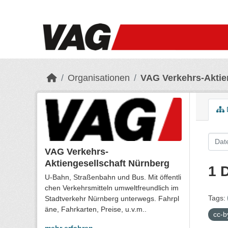
Skip to main content
Organisationen
VAG Verkehrs-Aktie
VAG Verkehrs-
Aktiengesellschaft Nürnberg
1 
U-Bahn, Straßenbahn und Bus. Mit öffentli
chen Verkehrsmitteln umweltfreundlich im
Tags:
Stadtverkehr Nürnberg unterwegs. Fahrpl
äne, Fahrkarten, Preise, u.v.m..
cc-b