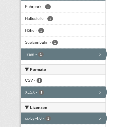
Fuhrpark
-
1
Haltestelle
-
1
Höhe
-
1
Straßenbahn
-
1
Tram
-
x
1
Formate
CSV
-
1
XLSX
-
x
1
Lizenzen
cc-by-4.0
-
x
1