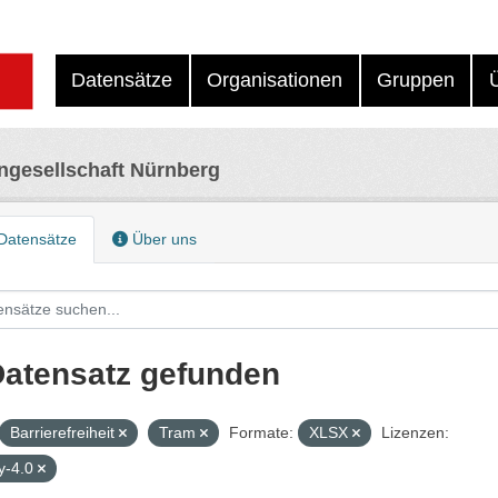
Datensätze
Organisationen
Gruppen
ngesellschaft Nürnberg
Datensätze
Über uns
Datensatz gefunden
Barrierefreiheit
Tram
Formate:
XLSX
Lizenzen:
y-4.0