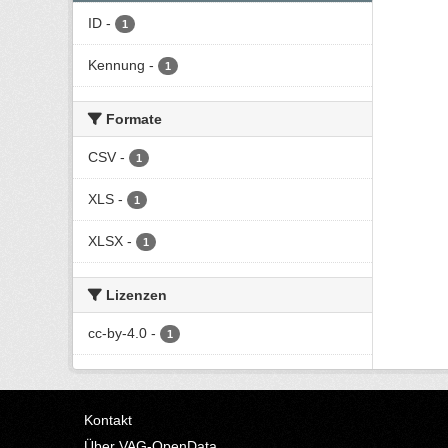
ID
-
1
Kennung
-
1
Formate
CSV
-
1
XLS
-
1
XLSX
-
1
Lizenzen
cc-by-4.0
-
1
Kontakt
Über VAG-OpenData