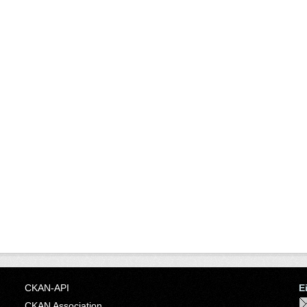
CKAN-API
E
CKAN Association