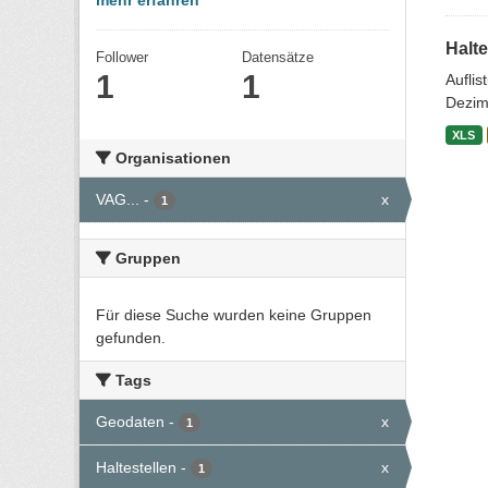
mehr erfahren
Halte
Follower
Datensätze
1
1
Aufli
Dezim
XLS
Organisationen
VAG...
-
x
1
Gruppen
Für diese Suche wurden keine Gruppen
gefunden.
Tags
Geodaten
-
x
1
Haltestellen
-
x
1