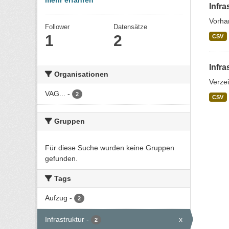
mehr erfahren
Infra
Vorhan
Follower
Datensätze
1
2
CSV
Infra
Organisationen
Verze
VAG...
-
2
CSV
Gruppen
Für diese Suche wurden keine Gruppen
gefunden.
Tags
Aufzug
-
2
Infrastruktur
-
x
2