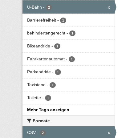
U-Bahn
-
x
2
Barrierefreiheit
-
1
behindertengerecht
-
1
Bikeandride
-
1
Fahrkartenautomat
-
1
Parkandride
-
1
Taxistand
-
1
Toilette
-
1
Mehr Tags anzeigen
Formate
CSV
-
x
2