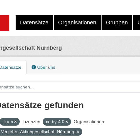
Datensätze
Organisationen
Gruppen
ngesellschaft Nürnberg
Datensätze
Über uns
Datensätze gefunden
Tram
Lizenzen:
cc-by-4.0
Organisationen:
Verkehrs-Aktiengesellschaft Nürnberg