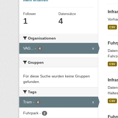
mehr erfahren
Infra
Follower
Datensätze
1
4
Vorhan
CSV
Organisationen
Fuhr
VAG...
-
x
4
Daten
Fahrze
Gruppen
CSV
Für diese Suche wurden keine Gruppen
Infra
gefunden.
Daten
Tags
Haltes
CSV
Tram
-
x
4
Fuhrpark
-
2
Fuhr