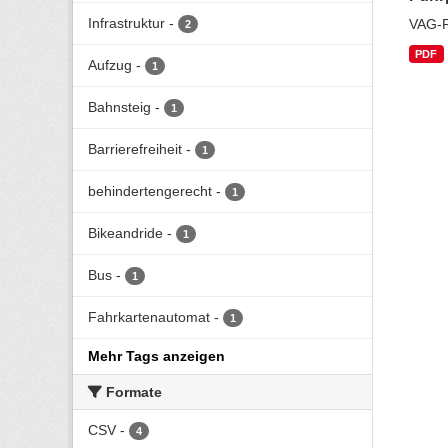
Infrastruktur
-
VAG-F
2
PDF
Aufzug
-
1
Bahnsteig
-
1
Barrierefreiheit
-
1
behindertengerecht
-
1
Bikeandride
-
1
Bus
-
1
Fahrkartenautomat
-
1
Mehr Tags anzeigen
Formate
CSV
-
4