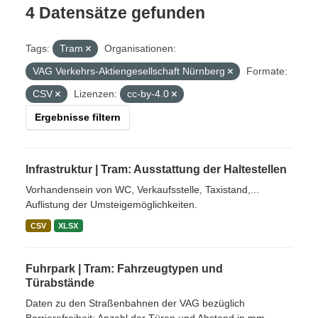
4 Datensätze gefunden
Tags:
Tram
Organisationen:
VAG Verkehrs-Aktiengesellschaft Nürnberg
Formate:
CSV
Lizenzen:
cc-by-4.0
Ergebnisse filtern
Infrastruktur | Tram: Ausstattung der Haltestellen
Vorhandensein von WC, Verkaufsstelle, Taxistand,...
Auflistung der Umsteigemöglichkeiten.
CSV
XLSX
Fuhrpark | Tram: Fahrzeugtypen und
Türabstände
Daten zu den Straßenbahnen der VAG bezüglich