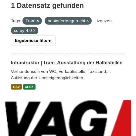
1 Datensatz gefunden
Tags:
Tram
behindertengerecht
Lizenzen:
cc-by-4.0
Ergebnisse filtern
Infrastruktur | Tram: Ausstattung der Haltestellen
Vorhandensein von WC, Verkaufsstelle, Taxistand,...
Auflistung der Umsteigemöglichkeiten.
CSV
XLSX